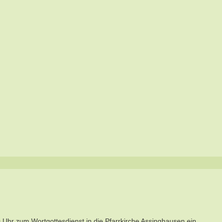
Uhr zum Wortgottesdienst in die Pfarrkirche Assinghausen ein.