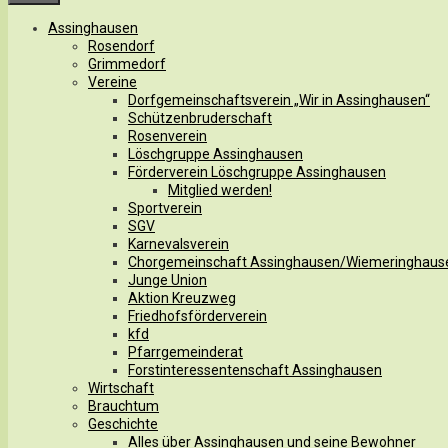
Assinghausen
Rosendorf
Grimmedorf
Vereine
Dorfgemeinschaftsverein „Wir in Assinghausen“
Schützenbruderschaft
Rosenverein
Löschgruppe Assinghausen
Förderverein Löschgruppe Assinghausen
Mitglied werden!
Sportverein
SGV
Karnevalsverein
Chorgemeinschaft Assinghausen/Wiemeringhaus
Junge Union
Aktion Kreuzweg
Friedhofsförderverein
kfd
Pfarrgemeinderat
Forstinteressentenschaft Assinghausen
Wirtschaft
Brauchtum
Geschichte
Alles über Assinghausen und seine Bewohner