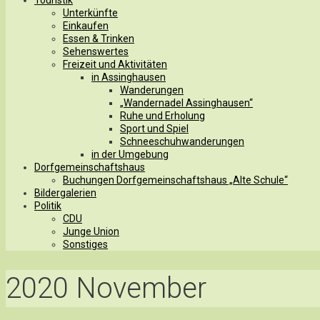
Unterkünfte
Einkaufen
Essen & Trinken
Sehenswertes
Freizeit und Aktivitäten
in Assinghausen
Wanderungen
„Wandernadel Assinghausen“
Ruhe und Erholung
Sport und Spiel
Schneeschuhwanderungen
in der Umgebung
Dorfgemeinschaftshaus
Buchungen Dorfgemeinschaftshaus „Alte Schule“
Bildergalerien
Politik
CDU
Junge Union
Sonstiges
2020 November