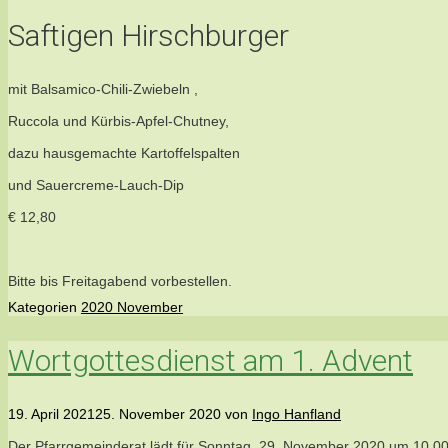
Saftigen Hirschburger
mit Balsamico-Chili-Zwiebeln ,
Ruccola und Kürbis-Apfel-Chutney,
dazu hausgemachte Kartoffelspalten
und Sauercreme-Lauch-Dip
€ 12,80
Bitte bis Freitagabend vorbestellen.
Kategorien
2020 November
Wortgottesdienst am 1. Advent
19. April 2021
25. November 2020
von
Ingo Hanfland
Der Pfarrgemeinderat lädt für Sonntag, 29. November 2020 um 10.00 