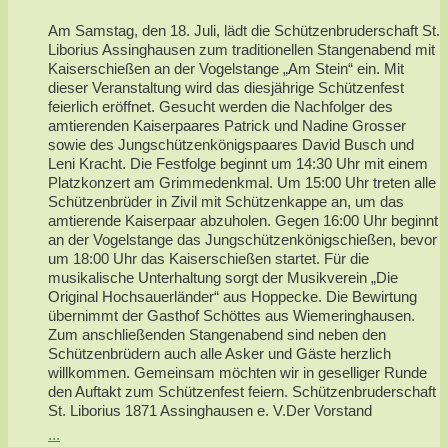
Am Samstag, den 18. Juli, lädt die Schützenbruderschaft St.
Liborius Assinghausen zum traditionellen Stangenabend mit
Kaiserschießen an der Vogelstange „Am Stein“ ein. Mit
dieser Veranstaltung wird das diesjährige Schützenfest
feierlich eröffnet. Gesucht werden die Nachfolger des
amtierenden Kaiserpaares Patrick und Nadine Grosser
sowie des Jungschützenkönigspaares David Busch und
Leni Kracht. Die Festfolge beginnt um 14:30 Uhr mit einem
Platzkonzert am Grimmedenkmal. Um 15:00 Uhr treten alle
Schützenbrüder in Zivil mit Schützenkappe an, um das
amtierende Kaiserpaar abzuholen. Gegen 16:00 Uhr beginnt
an der Vogelstange das Jungschützenkönigschießen, bevor
um 18:00 Uhr das Kaiserschießen startet. Für die
musikalische Unterhaltung sorgt der Musikverein „Die
Original Hochsauerländer“ aus Hoppecke. Die Bewirtung
übernimmt der Gasthof Schöttes aus Wiemeringhausen.
Zum anschließenden Stangenabend sind neben den
Schützenbrüdern auch alle Asker und Gäste herzlich
willkommen. Gemeinsam möchten wir in geselliger Runde
den Auftakt zum Schützenfest feiern. Schützenbruderschaft
St. Liborius 1871 Assinghausen e. V.Der Vorstand
...