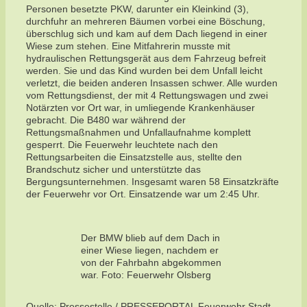
Personen besetzte PKW, darunter ein Kleinkind (3),
durchfuhr an mehreren Bäumen vorbei eine Böschung,
überschlug sich und kam auf dem Dach liegend in einer
Wiese zum stehen. Eine Mitfahrerin musste mit
hydraulischen Rettungsgerät aus dem Fahrzeug befreit
werden. Sie und das Kind wurden bei dem Unfall leicht
verletzt, die beiden anderen Insassen schwer. Alle wurden
vom Rettungsdienst, der mit 4 Rettungswagen und zwei
Notärzten vor Ort war, in umliegende Krankenhäuser
gebracht. Die B480 war während der
Rettungsmaßnahmen und Unfallaufnahme komplett
gesperrt. Die Feuerwehr leuchtete nach den
Rettungsarbeiten die Einsatzstelle aus, stellte den
Brandschutz sicher und unterstützte das
Bergungsunternehmen. Insgesamt waren 58 Einsatzkräfte
der Feuerwehr vor Ort. Einsatzende war um 2:45 Uhr.
Der BMW blieb auf dem Dach in
einer Wiese liegen, nachdem er
von der Fahrbahn abgekommen
war. Foto: Feuerwehr Olsberg
Quelle: Pressestelle / PRESSEPORTAL Feuerwehr Stadt