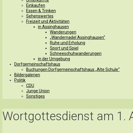
Einkaufen
Essen & Trinken
Sehenswertes
Freizeit und Aktivitäten
in Assinghausen
Wanderungen
„Wandernadel Assinghausen“
Ruhe und Erholung
Sport und Spiel
Schneeschuhwanderungen
in der Umgebung
Dorfgemeinschaftshaus
Buchungen Dorfgemeinschaftshaus „Alte Schule“
Bildergalerien
Politik
CDU
Junge Union
Sonstiges
Wortgottesdienst am 1. 