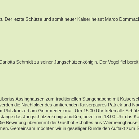
. Der letzte Schütze und somit neuer Kaiser heisst Marco Dommach 
rlotta Schmidt zu seiner Jungschützenkönigin. Der Vogel fiel berei
Liborius Assinghausen zum traditionellen Stangenabend mit Kaisersch
cht werden die Nachfolger des amtierenden Kaiserpaares Patrick und
nem Platzkonzert am Grimmedenkmal. Um 15:00 Uhr treten alle Schütz
stange das Jungschützenkönigschießen, bevor um 18:00 Uhr das Kaise
 Die Bewirtung übernimmt der Gasthof Schöttes aus Wiemeringhaus
men. Gemeinsam möchten wir in geselliger Runde den Auftakt zum Sc