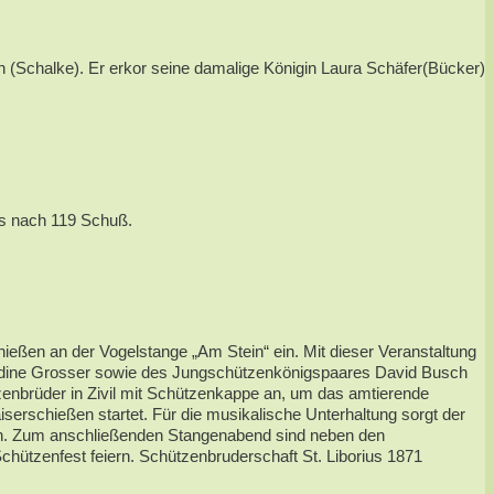
(Schalke). Er erkor seine damalige Königin Laura Schäfer(Bücker)
ts nach 119 Schuß.
ießen an der Vogelstange „Am Stein“ ein. Mit dieser Veranstaltung
 Nadine Grosser sowie des Jungschützenkönigspaares David Busch
enbrüder in Zivil mit Schützenkappe an, um das amtierende
rschießen startet. Für die musikalische Unterhaltung sorgt der
en. Zum anschließenden Stangenabend sind neben den
hützenfest feiern. Schützenbruderschaft St. Liborius 1871