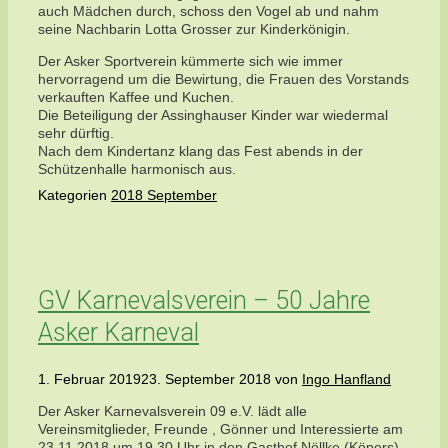
auch Mädchen durch, schoss den Vogel ab und nahm
seine Nachbarin Lotta Grosser zur Kinderkönigin.
Der Asker Sportverein kümmerte sich wie immer
hervorragend um die Bewirtung, die Frauen des Vorstands
verkauften Kaffee und Kuchen.
Die Beteiligung der Assinghauser Kinder war wiedermal
sehr dürftig.
Nach dem Kindertanz klang das Fest abends in der
Schützenhalle harmonisch aus.
Kategorien
2018 September
GV Karnevalsverein – 50 Jahre
Asker Karneval
1. Februar 2019
23. September 2018
von
Ingo Hanfland
Der Asker Karnevalsverein 09 e.V. lädt alle
Vereinsmitglieder, Freunde , Gönner und Interessierte am
23.11.2018 um 19.30 Uhr in den Gasthof Nöllke (Köpers)