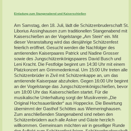
Einladung zum Stangenabend und Kaiserschießen
Am Samstag, den 18. Juli, lädt die Schützenbruderschaft St.
Liborius Assinghausen zum traditionellen Stangenabend mit
Kaiserschießen an der Vogelstange „Am Stein“ ein. Mit
dieser Veranstaltung wird das diesjährige Schützenfest
feierlich eröffnet. Gesucht werden die Nachfolger des
amtierenden Kaiserpaares Patrick und Nadine Grosser
sowie des Jungschützenkönigspaares David Busch und
Leni Kracht. Die Festfolge beginnt um 14:30 Uhr mit einem
Platzkonzert am Grimmedenkmal. Um 15:00 Uhr treten alle
Schützenbrüder in Zivil mit Schützenkappe an, um das
amtierende Kaiserpaar abzuholen. Gegen 16:00 Uhr beginnt
an der Vogelstange das Jungschützenkönigschießen, bevor
um 18:00 Uhr das Kaiserschießen startet. Für die
musikalische Unterhaltung sorgt der Musikverein „Die
Original Hochsauerländer“ aus Hoppecke. Die Bewirtung
übernimmt der Gasthof Schöttes aus Wiemeringhausen.
Zum anschließenden Stangenabend sind neben den
Schützenbrüdern auch alle Asker und Gäste herzlich
willkommen. Gemeinsam möchten wir in geselliger Runde
den Auftakt zum Schützenfest feiern. Schützenbruderschaft