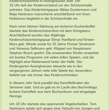
Kinderschützenfest in Assinghausen statt. Um
15 Uhr ließ der Kindervorstand vor der Schützenhalle
antreten. Das Kinderkönigspaar Niklas Guntermann und
Maja Hartmann marschierte anschließend von ihren
Hofdamen begleitet in die Schützenhalle ein.
Nach einer kleinen Stärkung am leckeren Kuchenbuffet
startete das Kinderschützenfest mit dem Königstanz.
Anschließend wurden das 40jährige
Kinderschützenkönigspaar Elmar Hanfland und Kirsten
Marx geb. Wrede sowie für 25 Jahre Florian Stratmann
und Vanessa Sellmann geb. Klüppel von Hauptmann
Stephan Busch geehrt. Die anwesenden Kinder erwartete
ein buntes Programm mit vielen tollen Spielen, und als
Highlight eine Kletterwand hinter der Halle. Der
Kindergarten Assinghausen steuerte wie in den
vergangenen Jahren viele tolle Spiele bei, besonders
beliebt war wie immer das Kinderschminken.
In diesem Jahr fand parallel das Kartoffelbraten der
Senioren statt. Und so gab es im Laufe des Nachmittags
leckere Kartoffeln aus dem Buchenfeuer und eingelegte
Heringe.
Um 18 Uhr startete das spannende Vogelschießen. Tom
Hartmann setzte sich gegen eine Vielzahl von Jungen und