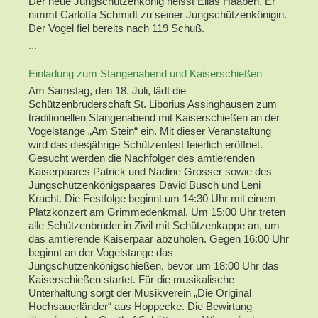
Der neue Jungschützenkönig heisst Elias Haaben. Er
nimmt Carlotta Schmidt zu seiner Jungschützenkönigin.
Der Vogel fiel bereits nach 119 Schuß.
...
Einladung zum Stangenabend und Kaiserschießen
Am Samstag, den 18. Juli, lädt die
Schützenbruderschaft St. Liborius Assinghausen zum
traditionellen Stangenabend mit Kaiserschießen an der
Vogelstange „Am Stein“ ein. Mit dieser Veranstaltung
wird das diesjährige Schützenfest feierlich eröffnet.
Gesucht werden die Nachfolger des amtierenden
Kaiserpaares Patrick und Nadine Grosser sowie des
Jungschützenkönigspaares David Busch und Leni
Kracht. Die Festfolge beginnt um 14:30 Uhr mit einem
Platzkonzert am Grimmedenkmal. Um 15:00 Uhr treten
alle Schützenbrüder in Zivil mit Schützenkappe an, um
das amtierende Kaiserpaar abzuholen. Gegen 16:00 Uhr
beginnt an der Vogelstange das
Jungschützenkönigschießen, bevor um 18:00 Uhr das
Kaiserschießen startet. Für die musikalische
Unterhaltung sorgt der Musikverein „Die Original
Hochsauerländer“ aus Hoppecke. Die Bewirtung