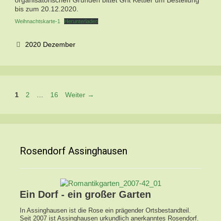
organisatorischen Gründen bittet Grit Kettler um Bestellung
bis zum 20.12.2020.
Weihnachtskarte-1
Herunterladen
Kategorien
2020 Dezember
Seite
Seite
Seite
1
2
…
16
Weiter
→
Rosendorf Assinghausen
Ein Dorf - ein großer Garten
In Assinghausen ist die Rose ein prägender Ortsbestandteil.
Seit 2007 ist Assinghausen urkundlich anerkanntes Rosendorf.