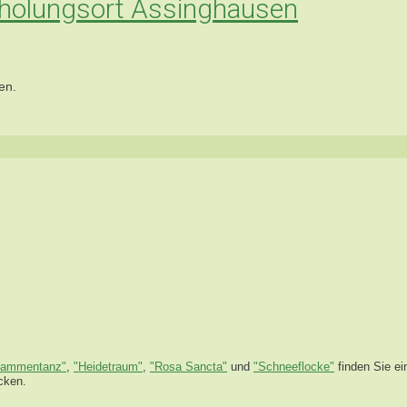
Erholungsort Assinghausen
en.
lammentanz"
,
"Heidetraum"
,
"Rosa Sancta"
und
"Schneeflocke"
finden Sie e
cken.