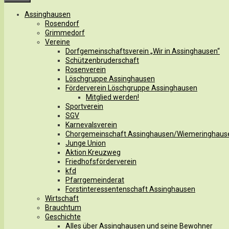
Assinghausen
Rosendorf
Grimmedorf
Vereine
Dorfgemeinschaftsverein „Wir in Assinghausen“
Schützenbruderschaft
Rosenverein
Löschgruppe Assinghausen
Förderverein Löschgruppe Assinghausen
Mitglied werden!
Sportverein
SGV
Karnevalsverein
Chorgemeinschaft Assinghausen/Wiemeringhaus
Junge Union
Aktion Kreuzweg
Friedhofsförderverein
kfd
Pfarrgemeinderat
Forstinteressentenschaft Assinghausen
Wirtschaft
Brauchtum
Geschichte
Alles über Assinghausen und seine Bewohner