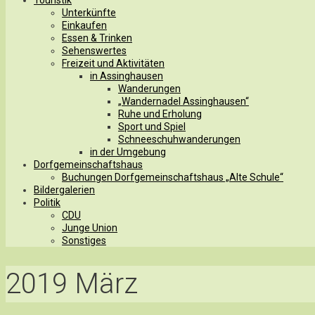
Unterkünfte
Einkaufen
Essen & Trinken
Sehenswertes
Freizeit und Aktivitäten
in Assinghausen
Wanderungen
„Wandernadel Assinghausen“
Ruhe und Erholung
Sport und Spiel
Schneeschuhwanderungen
in der Umgebung
Dorfgemeinschaftshaus
Buchungen Dorfgemeinschaftshaus „Alte Schule“
Bildergalerien
Politik
CDU
Junge Union
Sonstiges
2019 März