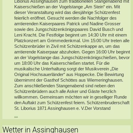
Liborius Assinghausen zum traditionellen Stangenabend mit
Kaiserschießen an der Vogelstange „Am Stein“ ein. Mit
dieser Veranstaltung wird das diesjährige Schützenfest
feierlich eröffnet. Gesucht werden die Nachfolger des
amtierenden Kaiserpaares Patrick und Nadine Grosser
sowie des Jungschützenkönigspaares David Busch und
Leni Kracht. Die Festfolge beginnt um 14:30 Uhr mit einem
Platzkonzert am Grimmedenkmal. Um 15:00 Uhr treten alle
Schützenbrüder in Zivil mit Schützenkappe an, um das
amtierende Kaiserpaar abzuholen. Gegen 16:00 Uhr beginnt
an der Vogelstange das Jungschützenkönigschießen, bevor
um 18:00 Uhr das Kaiserschießen startet. Für die
musikalische Unterhaltung sorgt der Musikverein „Die
Original Hochsauerländer“ aus Hoppecke. Die Bewirtung
übernimmt der Gasthof Schöttes aus Wiemeringhausen.
Zum anschließenden Stangenabend sind neben den
Schützenbrüdern auch alle Asker und Gäste herzlich
willkommen. Gemeinsam möchten wir in geselliger Runde
den Auftakt zum Schützenfest feiern. Schützenbruderschaft
St. Liborius 1871 Assinghausen e. V.Der Vorstand
...
Wetter in Assinghausen