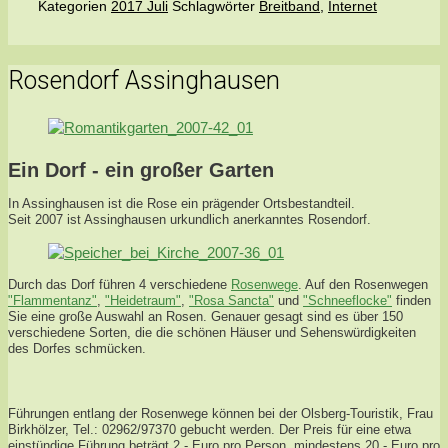
Kategorien
2017 Juli
Schlagwörter
Breitband
,
Internet
Rosendorf Assinghausen
Ein Dorf - ein großer Garten
In Assinghausen ist die Rose ein prägender Ortsbestandteil.
Seit 2007 ist Assinghausen urkundlich anerkanntes Rosendorf.
Durch das Dorf führen 4 verschiedene
Rosenwege
. Auf den Rosenwegen
"Flammentanz"
,
"Heidetraum"
,
"Rosa Sancta"
und
"Schneeflocke"
finden
Sie eine große Auswahl an Rosen. Genauer gesagt sind es über 150
verschiedene Sorten, die die schönen Häuser und Sehenswürdigkeiten
des Dorfes schmücken.
Führungen entlang der Rosenwege können bei der Olsberg-Touristik, Frau
Birkhölzer, Tel.: 02962/97370 gebucht werden. Der Preis für eine etwa
einstündige Führung beträgt 2,- Euro pro Person, mindestens 20,- Euro pro