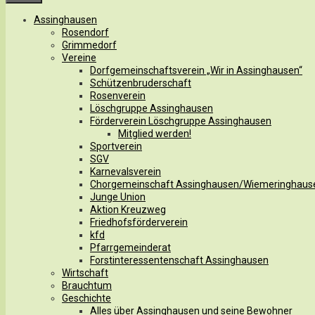
Assinghausen
Rosendorf
Grimmedorf
Vereine
Dorfgemeinschaftsverein „Wir in Assinghausen“
Schützenbruderschaft
Rosenverein
Löschgruppe Assinghausen
Förderverein Löschgruppe Assinghausen
Mitglied werden!
Sportverein
SGV
Karnevalsverein
Chorgemeinschaft Assinghausen/Wiemeringhaus
Junge Union
Aktion Kreuzweg
Friedhofsförderverein
kfd
Pfarrgemeinderat
Forstinteressentenschaft Assinghausen
Wirtschaft
Brauchtum
Geschichte
Alles über Assinghausen und seine Bewohner