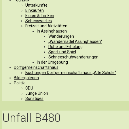
Unterkünfte
Einkaufen
Essen & Trinken
Sehenswertes
Freizeit und Aktivitäten
in Assinghausen
Wanderungen
„Wandernadel Assinghausen“
Ruhe und Erholung
Sport und Spiel
Schneeschuhwanderungen
in der Umgebung
Dorfgemeinschaftshaus
Buchungen Dorfgemeinschaftshaus „Alte Schule“
Bildergalerien
Politik
CDU
Junge Union
Sonstiges
Unfall B480