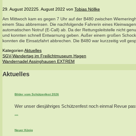
29. August 2022
25. August 2022
von
Tobias Nöllke
Am Mittwoch kam es gegen 7 Uhr auf der B480 zwischen Wiemeringha
einem Stau abbremsen. Die nachfolgende Fahrerin eines Kleinwagens
automatischen Notruf (E-Call) ab. Da der Rettungsleitstelle nicht 
und konnten schnell Entwarnung geben. Außer einem großen Schock u
konnten die Einsatzfahrt abbrechen. Die B480 war kurzzeitig voll gesp
Kategorien
Aktuelles
SGV-Wandertag im Freilichtmuseum Hagen
Wandernadel Assinghausen EXTREM
Aktuelles
Bilder vom Schützenfest 2026
Wer unser diesjähriges Schützenfest noch einmal Revue passie
...
Neuer König