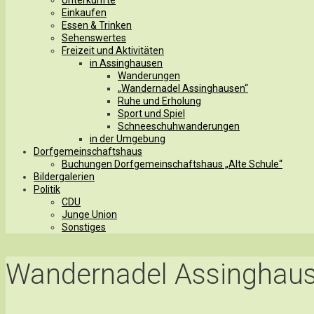
Einkaufen
Essen & Trinken
Sehenswertes
Freizeit und Aktivitäten
in Assinghausen
Wanderungen
„Wandernadel Assinghausen“
Ruhe und Erholung
Sport und Spiel
Schneeschuhwanderungen
in der Umgebung
Dorfgemeinschaftshaus
Buchungen Dorfgemeinschaftshaus „Alte Schule“
Bildergalerien
Politik
CDU
Junge Union
Sonstiges
Wandernadel Assingha