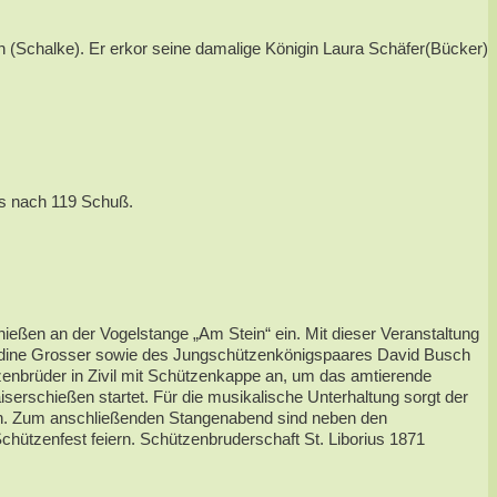
(Schalke). Er erkor seine damalige Königin Laura Schäfer(Bücker)
ts nach 119 Schuß.
ießen an der Vogelstange „Am Stein“ ein. Mit dieser Veranstaltung
 Nadine Grosser sowie des Jungschützenkönigspaares David Busch
enbrüder in Zivil mit Schützenkappe an, um das amtierende
rschießen startet. Für die musikalische Unterhaltung sorgt der
en. Zum anschließenden Stangenabend sind neben den
hützenfest feiern. Schützenbruderschaft St. Liborius 1871