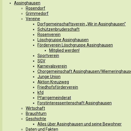
Assinghausen
Rosendorf
Grimmedorf
Vereine
Dorfgemeinschaftsverein „Wir in Assinghausen“
Schützenbruderschaft
Rosenverein
Löschgruppe Assinghausen
Förderverein Löschgruppe Assinghausen
Mitglied werden!
Sportverein
SGV
Karnevalsverein
Chorgemeinschaft Assinghausen/Wiemeringhaus
Junge Union
Aktion Kreuzweg
Friedhofsförderverein
kfd
Pfarrgemeinderat
Forstinteressentenschaft Assinghausen
Wirtschaft
Brauchtum
Geschichte
Alles über Assinghausen und seine Bewohner
Daten und Fakten