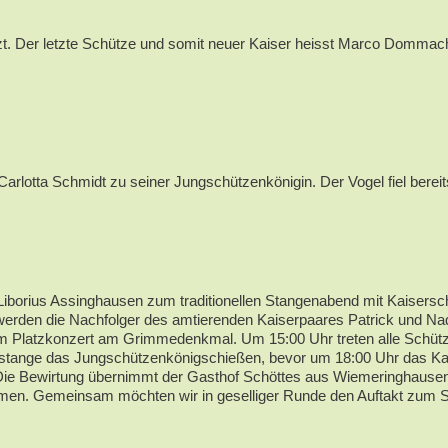
. Der letzte Schütze und somit neuer Kaiser heisst Marco Dommach 
rlotta Schmidt zu seiner Jungschützenkönigin. Der Vogel fiel berei
Liborius Assinghausen zum traditionellen Stangenabend mit Kaisersch
cht werden die Nachfolger des amtierenden Kaiserpaares Patrick und
nem Platzkonzert am Grimmedenkmal. Um 15:00 Uhr treten alle Schütz
stange das Jungschützenkönigschießen, bevor um 18:00 Uhr das Kaise
 Die Bewirtung übernimmt der Gasthof Schöttes aus Wiemeringhaus
men. Gemeinsam möchten wir in geselliger Runde den Auftakt zum Sc