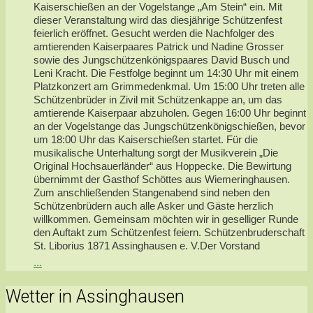
Kaiserschießen an der Vogelstange „Am Stein“ ein. Mit
dieser Veranstaltung wird das diesjährige Schützenfest
feierlich eröffnet. Gesucht werden die Nachfolger des
amtierenden Kaiserpaares Patrick und Nadine Grosser
sowie des Jungschützenkönigspaares David Busch und
Leni Kracht. Die Festfolge beginnt um 14:30 Uhr mit einem
Platzkonzert am Grimmedenkmal. Um 15:00 Uhr treten alle
Schützenbrüder in Zivil mit Schützenkappe an, um das
amtierende Kaiserpaar abzuholen. Gegen 16:00 Uhr beginnt
an der Vogelstange das Jungschützenkönigschießen, bevor
um 18:00 Uhr das Kaiserschießen startet. Für die
musikalische Unterhaltung sorgt der Musikverein „Die
Original Hochsauerländer“ aus Hoppecke. Die Bewirtung
übernimmt der Gasthof Schöttes aus Wiemeringhausen.
Zum anschließenden Stangenabend sind neben den
Schützenbrüdern auch alle Asker und Gäste herzlich
willkommen. Gemeinsam möchten wir in geselliger Runde
den Auftakt zum Schützenfest feiern. Schützenbruderschaft
St. Liborius 1871 Assinghausen e. V.Der Vorstand
...
Wetter in Assinghausen