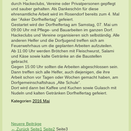
durch Hackeclubs, Vereine oder Privatpersonen gepflegt
und sauber gehalten. Als Dankeschön für diese
ehrenamtliche Arbeit wird im Rosendorf bereits zum 4. Mal
der “Asker Dorfhelfertag” gefeiert.
Gestartet wird der Dorfhelfertag am Samstag, 07. Mai um
09:00 Uhr mit Pflege- und Bauarbeiten im ganzen Dorf.
Hackeclubs und Vereine organisieren sich selbständig. Alle
anderen Helfer und die Dorfjugend treffen sich am
Feuerwehrhaus um die geplanten Arbeiten aufzuteilen.
Ab 11:00 Uhr werden Brötchen mit Fleischwurst, Salami
und Käse sowie kalte Getränke an die Baustellen
gebracht.
Gegen 15:00 Uhr sollten die Arbeiten abgeschlossen sein.
Dann treffen sich alle Helfer, auch diejenigen, die ihre
Arbeit schon vor Tagen oder Wochen gemacht haben, am
Dorfgemeinschaftshaus „Alte Schule“.
Dort wird dann bei Kaffee und Kuchen sowie Gulasch mit
Nudeln und kalten Getränken Dorfhelfertag gefeiert.
Kategorien
2016 Mai
Neuere Beiträge
←
Zurück
Seite
1
Seite
2
Seite
3