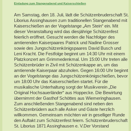
Einladung zum Stangenabend und Kaiserschießen
Am Samstag, den 18. Juli, lädt die Schützenbruderschaft St.
Liborius Assinghausen zum traditionellen Stangenabend mit
Kaiserschießen an der Vogelstange „Am Stein“ ein. Mit
dieser Veranstaltung wird das diesjährige Schützenfest
feierlich eröffnet. Gesucht werden die Nachfolger des
amtierenden Kaiserpaares Patrick und Nadine Grosser
sowie des Jungschützenkönigspaares David Busch und
Leni Kracht. Die Festfolge beginnt um 14:30 Uhr mit einem
Platzkonzert am Grimmedenkmal. Um 15:00 Uhr treten alle
Schützenbrüder in Zivil mit Schützenkappe an, um das
amtierende Kaiserpaar abzuholen. Gegen 16:00 Uhr beginnt
an der Vogelstange das Jungschützenkönigschießen, bevor
um 18:00 Uhr das Kaiserschießen startet. Für die
musikalische Unterhaltung sorgt der Musikverein „Die
Original Hochsauerländer“ aus Hoppecke. Die Bewirtung
übernimmt der Gasthof Schöttes aus Wiemeringhausen.
Zum anschließenden Stangenabend sind neben den
Schützenbrüdern auch alle Asker und Gäste herzlich
willkommen. Gemeinsam möchten wir in geselliger Runde
den Auftakt zum Schützenfest feiern. Schützenbruderschaft
St. Liborius 1871 Assinghausen e. V.Der Vorstand