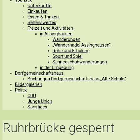
Unterkünfte
Einkaufen
Essen & Trinken
Sehenswertes
Freizeit und Aktivitäten
in Assinghausen
Wanderungen
„Wandernadel Assinghausen“
Ruhe und Erholung
Sport und Spiel
Schneeschuhwanderungen
in der Umgebung
Dorfgemeinschaftshaus
Buchungen Dorfgemeinschaftshaus „Alte Schule“
Bildergalerien
Politik
CDU
Junge Union
Sonstiges
Ruhrbrücke gesperrt