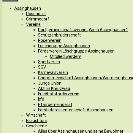
Assinghausen
Rosendorf
Grimmedorf
Vereine
Dorfgemeinschaftsverein „Wir in Assinghausen“
Schützenbruderschaft
Rosenverein
Löschgruppe Assinghausen
Förderverein Löschgruppe Assinghausen
Mitglied werden!
Sportverein
SGV
Karnevalsverein
Chorgemeinschaft Assinghausen/Wiemeringhaus
Junge Union
Aktion Kreuzweg
Friedhofsförderverein
kfd
Pfarrgemeinderat
Forstinteressentenschaft Assinghausen
Wirtschaft
Brauchtum
Geschichte
Alles über Assinghausen und seine Bewohner