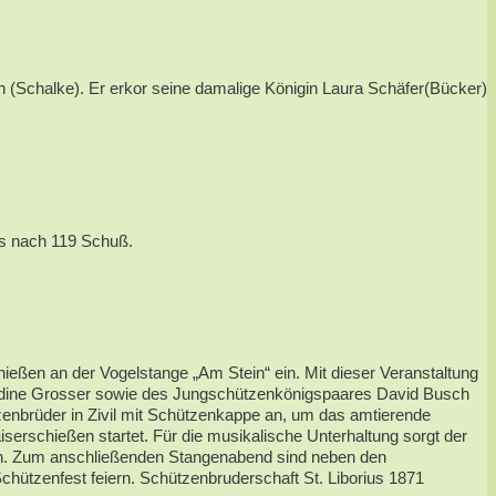
(Schalke). Er erkor seine damalige Königin Laura Schäfer(Bücker)
ts nach 119 Schuß.
ießen an der Vogelstange „Am Stein“ ein. Mit dieser Veranstaltung
 Nadine Grosser sowie des Jungschützenkönigspaares David Busch
enbrüder in Zivil mit Schützenkappe an, um das amtierende
rschießen startet. Für die musikalische Unterhaltung sorgt der
en. Zum anschließenden Stangenabend sind neben den
hützenfest feiern. Schützenbruderschaft St. Liborius 1871