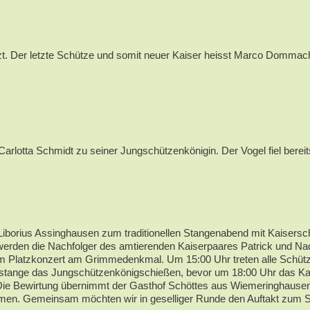
. Der letzte Schütze und somit neuer Kaiser heisst Marco Dommach 
rlotta Schmidt zu seiner Jungschützenkönigin. Der Vogel fiel berei
Liborius Assinghausen zum traditionellen Stangenabend mit Kaisersch
cht werden die Nachfolger des amtierenden Kaiserpaares Patrick und
nem Platzkonzert am Grimmedenkmal. Um 15:00 Uhr treten alle Schütz
stange das Jungschützenkönigschießen, bevor um 18:00 Uhr das Kaise
 Die Bewirtung übernimmt der Gasthof Schöttes aus Wiemeringhaus
men. Gemeinsam möchten wir in geselliger Runde den Auftakt zum Sc