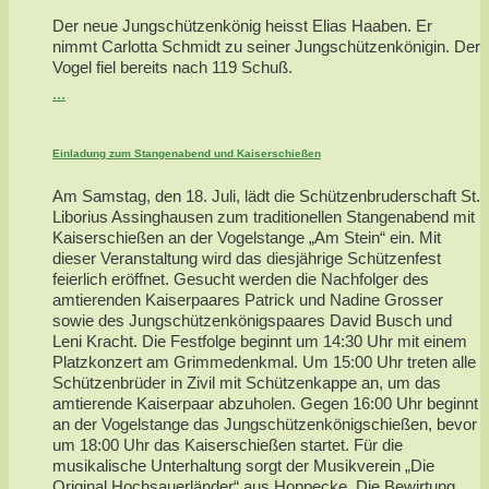
Der neue Jungschützenkönig heisst Elias Haaben. Er
nimmt Carlotta Schmidt zu seiner Jungschützenkönigin. Der
Vogel fiel bereits nach 119 Schuß.
...
Einladung zum Stangenabend und Kaiserschießen
Am Samstag, den 18. Juli, lädt die Schützenbruderschaft St.
Liborius Assinghausen zum traditionellen Stangenabend mit
Kaiserschießen an der Vogelstange „Am Stein“ ein. Mit
dieser Veranstaltung wird das diesjährige Schützenfest
feierlich eröffnet. Gesucht werden die Nachfolger des
amtierenden Kaiserpaares Patrick und Nadine Grosser
sowie des Jungschützenkönigspaares David Busch und
Leni Kracht. Die Festfolge beginnt um 14:30 Uhr mit einem
Platzkonzert am Grimmedenkmal. Um 15:00 Uhr treten alle
Schützenbrüder in Zivil mit Schützenkappe an, um das
amtierende Kaiserpaar abzuholen. Gegen 16:00 Uhr beginnt
an der Vogelstange das Jungschützenkönigschießen, bevor
um 18:00 Uhr das Kaiserschießen startet. Für die
musikalische Unterhaltung sorgt der Musikverein „Die
Original Hochsauerländer“ aus Hoppecke. Die Bewirtung