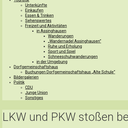
Unterkünfte
Einkaufen
Essen & Trinken
Sehenswertes
Freizeit und Aktivitäten
in Assinghausen
Wanderungen
„Wandernadel Assinghausen“
Ruhe und Erholung
Sport und Spiel
Schneeschuhwanderungen
in der Umgebung
Dorfgemeinschaftshaus
Buchungen Dorfgemeinschaftshaus „Alte Schule“
Bildergalerien
Politik
CDU
Junge Union
Sonstiges
LKW und PKW stoßen b