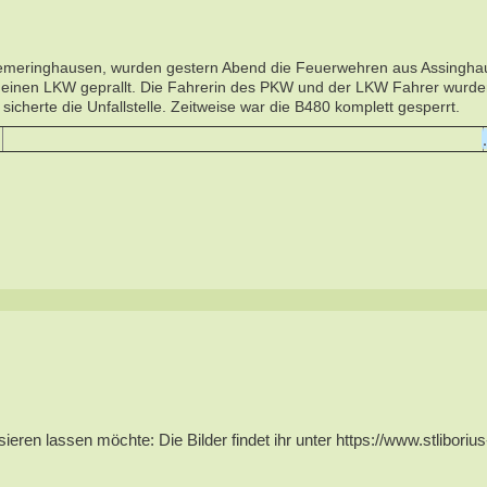
iemeringhausen, wurden gestern Abend die Feuerwehren aus Assinghau
en LKW geprallt. Die Fahrerin des PKW und der LKW Fahrer wurden n
cherte die Unfallstelle. Zeitweise war die B480 komplett gesperrt.
ren lassen möchte: Die Bilder findet ihr unter https://www.stlibori