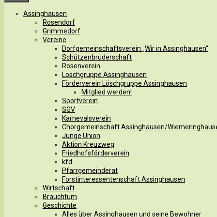
Assinghausen
Rosendorf
Grimmedorf
Vereine
Dorfgemeinschaftsverein „Wir in Assinghausen“
Schützenbruderschaft
Rosenverein
Löschgruppe Assinghausen
Förderverein Löschgruppe Assinghausen
Mitglied werden!
Sportverein
SGV
Karnevalsverein
Chorgemeinschaft Assinghausen/Wiemeringhaus
Junge Union
Aktion Kreuzweg
Friedhofsförderverein
kfd
Pfarrgemeinderat
Forstinteressentenschaft Assinghausen
Wirtschaft
Brauchtum
Geschichte
Alles über Assinghausen und seine Bewohner