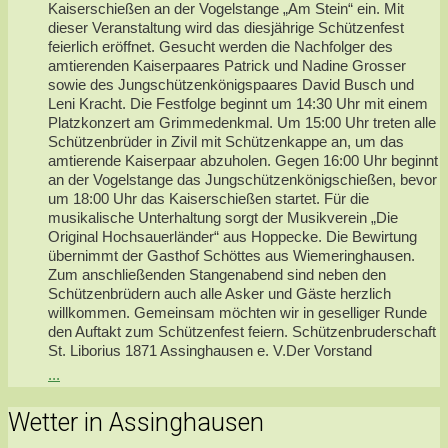
Kaiserschießen an der Vogelstange „Am Stein“ ein. Mit
dieser Veranstaltung wird das diesjährige Schützenfest
feierlich eröffnet. Gesucht werden die Nachfolger des
amtierenden Kaiserpaares Patrick und Nadine Grosser
sowie des Jungschützenkönigspaares David Busch und
Leni Kracht. Die Festfolge beginnt um 14:30 Uhr mit einem
Platzkonzert am Grimmedenkmal. Um 15:00 Uhr treten alle
Schützenbrüder in Zivil mit Schützenkappe an, um das
amtierende Kaiserpaar abzuholen. Gegen 16:00 Uhr beginnt
an der Vogelstange das Jungschützenkönigschießen, bevor
um 18:00 Uhr das Kaiserschießen startet. Für die
musikalische Unterhaltung sorgt der Musikverein „Die
Original Hochsauerländer“ aus Hoppecke. Die Bewirtung
übernimmt der Gasthof Schöttes aus Wiemeringhausen.
Zum anschließenden Stangenabend sind neben den
Schützenbrüdern auch alle Asker und Gäste herzlich
willkommen. Gemeinsam möchten wir in geselliger Runde
den Auftakt zum Schützenfest feiern. Schützenbruderschaft
St. Liborius 1871 Assinghausen e. V.Der Vorstand
...
Wetter in Assinghausen