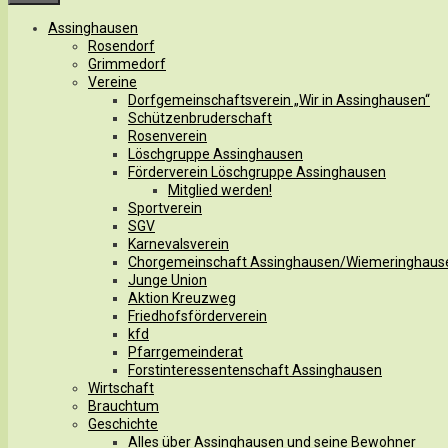
Assinghausen
Rosendorf
Grimmedorf
Vereine
Dorfgemeinschaftsverein „Wir in Assinghausen“
Schützenbruderschaft
Rosenverein
Löschgruppe Assinghausen
Förderverein Löschgruppe Assinghausen
Mitglied werden!
Sportverein
SGV
Karnevalsverein
Chorgemeinschaft Assinghausen/Wiemeringhaus
Junge Union
Aktion Kreuzweg
Friedhofsförderverein
kfd
Pfarrgemeinderat
Forstinteressentenschaft Assinghausen
Wirtschaft
Brauchtum
Geschichte
Alles über Assinghausen und seine Bewohner