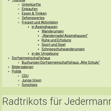
Unterkünfte
Einkaufen
Essen & Trinken
Sehenswertes
Freizeit und Aktivitäten
in Assinghausen
Wanderungen
„Wandernadel Assinghausen“
Ruhe und Erholung
Sport und Spiel
Schneeschuhwanderungen
in der Umgebung
Dorfgemeinschaftshaus
Buchungen Dorfgemeinschaftshaus „Alte Schule“
Bildergalerien
Politik
CDU
Junge Union
Sonstiges
Radtrikots für Jederman