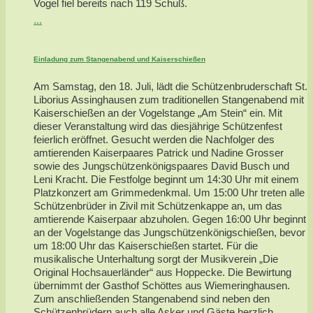
Vogel fiel bereits nach 119 Schuß.
...
Einladung zum Stangenabend und Kaiserschießen
Am Samstag, den 18. Juli, lädt die Schützenbruderschaft St.
Liborius Assinghausen zum traditionellen Stangenabend mit
Kaiserschießen an der Vogelstange „Am Stein“ ein. Mit
dieser Veranstaltung wird das diesjährige Schützenfest
feierlich eröffnet. Gesucht werden die Nachfolger des
amtierenden Kaiserpaares Patrick und Nadine Grosser
sowie des Jungschützenkönigspaares David Busch und
Leni Kracht. Die Festfolge beginnt um 14:30 Uhr mit einem
Platzkonzert am Grimmedenkmal. Um 15:00 Uhr treten alle
Schützenbrüder in Zivil mit Schützenkappe an, um das
amtierende Kaiserpaar abzuholen. Gegen 16:00 Uhr beginnt
an der Vogelstange das Jungschützenkönigschießen, bevor
um 18:00 Uhr das Kaiserschießen startet. Für die
musikalische Unterhaltung sorgt der Musikverein „Die
Original Hochsauerländer“ aus Hoppecke. Die Bewirtung
übernimmt der Gasthof Schöttes aus Wiemeringhausen.
Zum anschließenden Stangenabend sind neben den
Schützenbrüdern auch alle Asker und Gäste herzlich