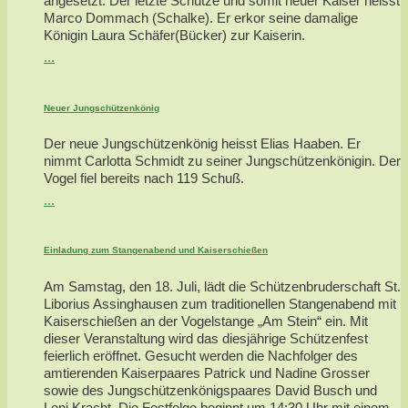
angesetzt. Der letzte Schütze und somit neuer Kaiser heisst
Marco Dommach (Schalke). Er erkor seine damalige
Königin Laura Schäfer(Bücker) zur Kaiserin.
...
Neuer Jungschützenkönig
Der neue Jungschützenkönig heisst Elias Haaben. Er
nimmt Carlotta Schmidt zu seiner Jungschützenkönigin. Der
Vogel fiel bereits nach 119 Schuß.
...
Einladung zum Stangenabend und Kaiserschießen
Am Samstag, den 18. Juli, lädt die Schützenbruderschaft St.
Liborius Assinghausen zum traditionellen Stangenabend mit
Kaiserschießen an der Vogelstange „Am Stein“ ein. Mit
dieser Veranstaltung wird das diesjährige Schützenfest
feierlich eröffnet. Gesucht werden die Nachfolger des
amtierenden Kaiserpaares Patrick und Nadine Grosser
sowie des Jungschützenkönigspaares David Busch und
Leni Kracht. Die Festfolge beginnt um 14:30 Uhr mit einem