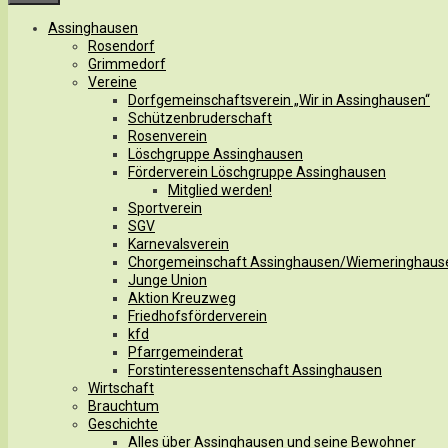
Assinghausen
Rosendorf
Grimmedorf
Vereine
Dorfgemeinschaftsverein „Wir in Assinghausen“
Schützenbruderschaft
Rosenverein
Löschgruppe Assinghausen
Förderverein Löschgruppe Assinghausen
Mitglied werden!
Sportverein
SGV
Karnevalsverein
Chorgemeinschaft Assinghausen/Wiemeringhaus
Junge Union
Aktion Kreuzweg
Friedhofsförderverein
kfd
Pfarrgemeinderat
Forstinteressentenschaft Assinghausen
Wirtschaft
Brauchtum
Geschichte
Alles über Assinghausen und seine Bewohner