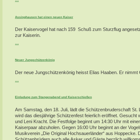
Assinghausen hat einen neuen Kaiser
Der Kaiservogel hat nach 159 Schuß zum Sturzflug angesetzt
zur Kaiserin.
...
Neuer Jungschützenkönig
Der neue Jungschützenkönig heisst Elias Haaben. Er nimmt Ca
...
Einladung zum Stangenabend und Kaiserschießen
Am Samstag, den 18. Juli, lädt die Schützenbruderschaft St. 
wird das diesjährige Schützenfest feierlich eröffnet. Gesu
und Leni Kracht. Die Festfolge beginnt um 14:30 Uhr mit ei
Kaiserpaar abzuholen. Gegen 16:00 Uhr beginnt an der Vogel
Musikverein „Die Original Hochsauerländer“ aus Hoppecke.
Schützenbrüdern auch alle Asker und Gäste herzlich willkom