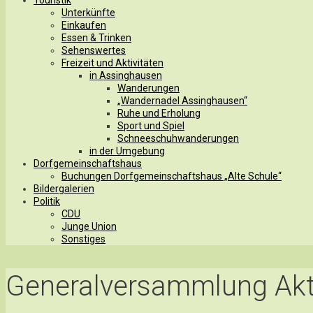
Unterkünfte
Einkaufen
Essen & Trinken
Sehenswertes
Freizeit und Aktivitäten
in Assinghausen
Wanderungen
„Wandernadel Assinghausen“
Ruhe und Erholung
Sport und Spiel
Schneeschuhwanderungen
in der Umgebung
Dorfgemeinschaftshaus
Buchungen Dorfgemeinschaftshaus „Alte Schule“
Bildergalerien
Politik
CDU
Junge Union
Sonstiges
Generalversammlung Ak