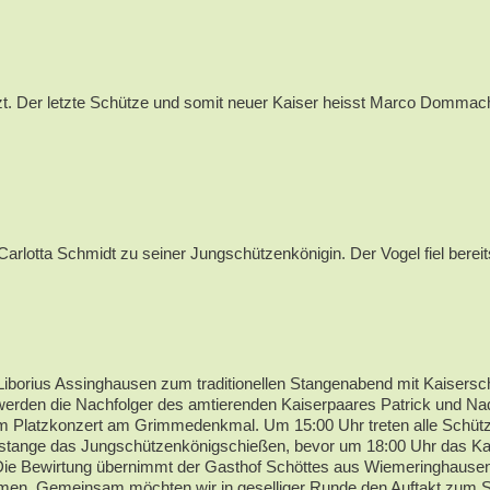
. Der letzte Schütze und somit neuer Kaiser heisst Marco Dommach 
rlotta Schmidt zu seiner Jungschützenkönigin. Der Vogel fiel berei
Liborius Assinghausen zum traditionellen Stangenabend mit Kaisersch
cht werden die Nachfolger des amtierenden Kaiserpaares Patrick und
nem Platzkonzert am Grimmedenkmal. Um 15:00 Uhr treten alle Schütz
stange das Jungschützenkönigschießen, bevor um 18:00 Uhr das Kaise
 Die Bewirtung übernimmt der Gasthof Schöttes aus Wiemeringhaus
men. Gemeinsam möchten wir in geselliger Runde den Auftakt zum Sc