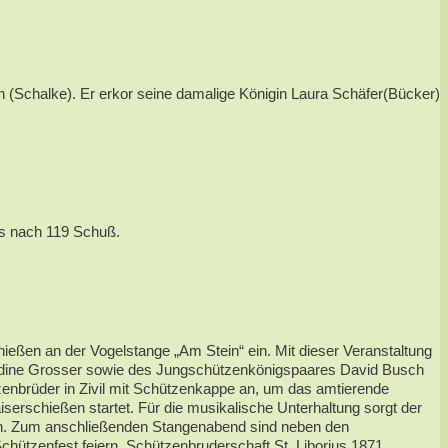
(Schalke). Er erkor seine damalige Königin Laura Schäfer(Bücker)
ts nach 119 Schuß.
ießen an der Vogelstange „Am Stein“ ein. Mit dieser Veranstaltung
 Nadine Grosser sowie des Jungschützenkönigspaares David Busch
enbrüder in Zivil mit Schützenkappe an, um das amtierende
rschießen startet. Für die musikalische Unterhaltung sorgt der
en. Zum anschließenden Stangenabend sind neben den
hützenfest feiern. Schützenbruderschaft St. Liborius 1871