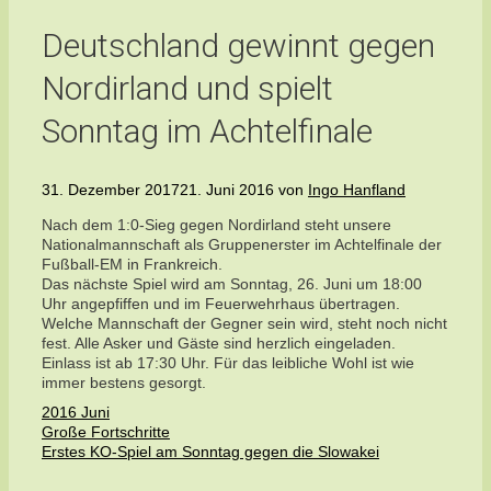
Deutschland gewinnt gegen
Nordirland und spielt
Sonntag im Achtelfinale
31. Dezember 2017
21. Juni 2016
von
Ingo Hanfland
Nach dem 1:0-Sieg gegen Nordirland steht unsere
Nationalmannschaft als Gruppenerster im Achtelfinale der
Fußball-EM in Frankreich.
Das nächste Spiel wird am Sonntag, 26. Juni um 18:00
Uhr angepfiffen und im Feuerwehrhaus übertragen.
Welche Mannschaft der Gegner sein wird, steht noch nicht
fest. Alle Asker und Gäste sind herzlich eingeladen.
Einlass ist ab 17:30 Uhr. Für das leibliche Wohl ist wie
immer bestens gesorgt.
Kategorien
2016 Juni
Große Fortschritte
Erstes KO-Spiel am Sonntag gegen die Slowakei