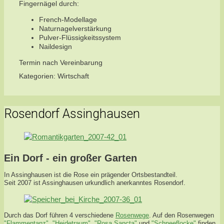
Fingernägel durch:
French-Modellage
Naturnagelverstärkung
Pulver-Flüssigkeitssystem
Naildesign
Termin nach Vereinbarung
Kategorien:
Wirtschaft
Rosendorf Assinghausen
Ein Dorf - ein großer Garten
In Assinghausen ist die Rose ein prägender Ortsbestandteil.
Seit 2007 ist Assinghausen urkundlich anerkanntes Rosendorf.
Durch das Dorf führen 4 verschiedene
Rosenwege
. Auf den Rosenwegen
"Flammentanz"
,
"Heidetraum"
,
"Rosa Sancta"
und
"Schneeflocke"
finden