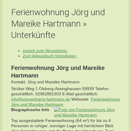
Ferienwohnung Jörg und
Mareike Hartmann »
Unterkünfte
zurück zum Verzeichnis.
Zum Adressbuch hinzufügen.
Ferienwohnung Jörg und Mareike
Hartmann
Kontakt
:
Jörg und Mareike
Hartmann
Strüker Weg 1
Olsberg-Assinghausen
59939
Telefon
geschäftlich
:
02962881503
E-Mail geschäftlich
:
info@sonnenhang-hartmann.de
Webseite
:
Ferienwohnung
Jörg und Mareike Hartmann
Biographische Info
Top ausgestattete Ferienwohnung (64 m²) für bis zu 4
Personen in ruhiger, sonniger Lage mit herrlichem Blick
über Assinghausen und die Berge der Umgebung. Zwei