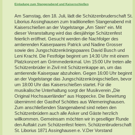
Einladung zum Stangenabend und Kaiserschießen
Am Samstag, den 18. Juli, lädt die Schützenbruderschaft St.
Liborius Assinghausen zum traditionellen Stangenabend mit
Kaiserschießen an der Vogelstange „Am Stein“ ein. Mit
dieser Veranstaltung wird das diesjährige Schützenfest
feierlich eröffnet. Gesucht werden die Nachfolger des
amtierenden Kaiserpaares Patrick und Nadine Grosser
sowie des Jungschützenkönigspaares David Busch und
Leni Kracht. Die Festfolge beginnt um 14:30 Uhr mit einem
Platzkonzert am Grimmedenkmal. Um 15:00 Uhr treten alle
Schützenbrüder in Zivil mit Schützenkappe an, um das
amtierende Kaiserpaar abzuholen. Gegen 16:00 Uhr beginnt
an der Vogelstange das Jungschützenkönigschießen, bevor
um 18:00 Uhr das Kaiserschießen startet. Für die
musikalische Unterhaltung sorgt der Musikverein „Die
Original Hochsauerländer“ aus Hoppecke. Die Bewirtung
übernimmt der Gasthof Schöttes aus Wiemeringhausen.
Zum anschließenden Stangenabend sind neben den
Schützenbrüdern auch alle Asker und Gäste herzlich
willkommen. Gemeinsam möchten wir in geselliger Runde
den Auftakt zum Schützenfest feiern. Schützenbruderschaft
St. Liborius 1871 Assinghausen e. V.Der Vorstand