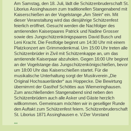
Am Samstag, den 18. Juli, lädt die Schützenbruderschaft St.
Liborius Assinghausen zum traditionellen Stangenabend mit
Kaiserschießen an der Vogelstange „Am Stein“ ein. Mit
dieser Veranstaltung wird das diesjährige Schützenfest
feierlich eröffnet. Gesucht werden die Nachfolger des
amtierenden Kaiserpaares Patrick und Nadine Grosser
sowie des Jungschützenkönigspaares David Busch und
Leni Kracht. Die Festfolge beginnt um 14:30 Uhr mit einem
Platzkonzert am Grimmedenkmal. Um 15:00 Uhr treten alle
Schützenbrüder in Zivil mit Schützenkappe an, um das
amtierende Kaiserpaar abzuholen. Gegen 16:00 Uhr beginnt
an der Vogelstange das Jungschützenkönigschießen, bevor
um 18:00 Uhr das Kaiserschießen startet. Für die
musikalische Unterhaltung sorgt der Musikverein „Die
Original Hochsauerländer“ aus Hoppecke. Die Bewirtung
übernimmt der Gasthof Schöttes aus Wiemeringhausen.
Zum anschließenden Stangenabend sind neben den
Schützenbrüdern auch alle Asker und Gäste herzlich
willkommen. Gemeinsam möchten wir in geselliger Runde
den Auftakt zum Schützenfest feiern. Schützenbruderschaft
St. Liborius 1871 Assinghausen e. V.Der Vorstand
...