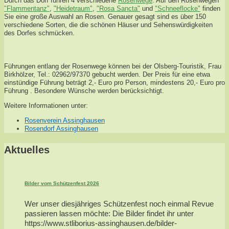
Durch das Dorf führen 4 verschiedene
Rosenwege
. Auf den Rosenwegen
"Flammentanz"
,
"Heidetraum"
,
"Rosa Sancta"
und
"Schneeflocke"
finden
Sie eine große Auswahl an Rosen. Genauer gesagt sind es über 150
verschiedene Sorten, die die schönen Häuser und Sehenswürdigkeiten
des Dorfes schmücken.
Führungen entlang der Rosenwege können bei der Olsberg-Touristik, Frau
Birkhölzer, Tel.: 02962/97370 gebucht werden. Der Preis für eine etwa
einstündige Führung beträgt 2,- Euro pro Person, mindestens 20,- Euro pro
Führung . Besondere Wünsche werden berücksichtigt.
Weitere Informationen unter:
Rosenverein Assinghausen
Rosendorf Assinghausen
Aktuelles
Bilder vom Schützenfest 2026
Wer unser diesjähriges Schützenfest noch einmal Revue
passieren lassen möchte: Die Bilder findet ihr unter
https://www.stliborius-assinghausen.de/bilder-