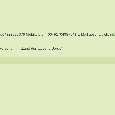
004929625376
Mobiltelefon
:
00491704997541
E-Mail geschäftlich
:
in
 Personen im „Land der tausend Berge“