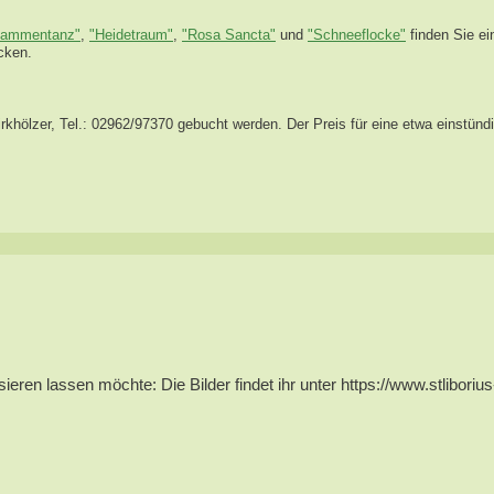
lammentanz"
,
"Heidetraum"
,
"Rosa Sancta"
und
"Schneeflocke"
finden Sie e
cken.
khölzer, Tel.: 02962/97370 gebucht werden. Der Preis für eine etwa einstünd
ren lassen möchte: Die Bilder findet ihr unter https://www.stlibori