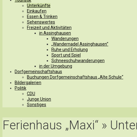
Unterkünfte
Einkaufen
Essen & Trinken
Sehenswertes
Freizeit und Aktivitäten
in Assinghausen
Wanderungen
„Wandernadel Assinghausen“
Ruhe und Erholung
Sport und Spiel
Schneeschuhwanderungen
in der Umgebung
Dorfgemeinschaftshaus
Buchungen Dorfgemeinschaftshaus „Alte Schule“
Bildergalerien
Politik
CDU
Junge Union
Sonstiges
Ferienhaus „Maxi“ » Unte