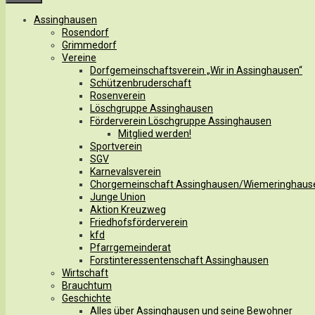
Assinghausen
Rosendorf
Grimmedorf
Vereine
Dorfgemeinschaftsverein „Wir in Assinghausen“
Schützenbruderschaft
Rosenverein
Löschgruppe Assinghausen
Förderverein Löschgruppe Assinghausen
Mitglied werden!
Sportverein
SGV
Karnevalsverein
Chorgemeinschaft Assinghausen/Wiemeringhaus
Junge Union
Aktion Kreuzweg
Friedhofsförderverein
kfd
Pfarrgemeinderat
Forstinteressentenschaft Assinghausen
Wirtschaft
Brauchtum
Geschichte
Alles über Assinghausen und seine Bewohner