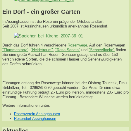
Ein Dorf - ein großer Garten
In Assinghausen ist die Rose ein prägender Ortsbestandteil.
Seit 2007 ist Assinghausen urkundlich anerkanntes Rosendorf.
Durch das Dorf führen 4 verschiedene
Rosenwege
. Auf den Rosenwegen
"Flammentanz"
,
"Heidetraum"
,
"Rosa Sancta"
und
"Schneeflocke"
finden
Sie eine große Auswahl an Rosen. Genauer gesagt sind es über 150
verschiedene Sorten, die die schönen Häuser und Sehenswürdigkeiten
des Dorfes schmücken.
Führungen entlang der Rosenwege können bei der Olsberg-Touristik, Frau
Birkhölzer, Tel.: 02962/97370 gebucht werden. Der Preis für eine etwa
einstündige Führung beträgt 2,- Euro pro Person, mindestens 20,- Euro pro
Führung . Besondere Wünsche werden berücksichtigt.
Weitere Informationen unter:
Rosenverein Assinghausen
Rosendorf Assinghausen
Aktuelles