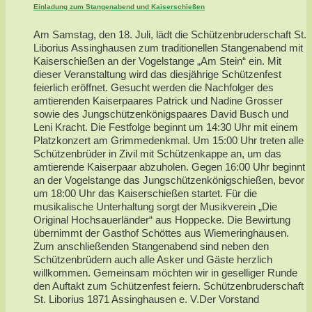
Einladung zum Stangenabend und Kaiserschießen
Am Samstag, den 18. Juli, lädt die Schützenbruderschaft St.
Liborius Assinghausen zum traditionellen Stangenabend mit
Kaiserschießen an der Vogelstange „Am Stein“ ein. Mit
dieser Veranstaltung wird das diesjährige Schützenfest
feierlich eröffnet. Gesucht werden die Nachfolger des
amtierenden Kaiserpaares Patrick und Nadine Grosser
sowie des Jungschützenkönigspaares David Busch und
Leni Kracht. Die Festfolge beginnt um 14:30 Uhr mit einem
Platzkonzert am Grimmedenkmal. Um 15:00 Uhr treten alle
Schützenbrüder in Zivil mit Schützenkappe an, um das
amtierende Kaiserpaar abzuholen. Gegen 16:00 Uhr beginnt
an der Vogelstange das Jungschützenkönigschießen, bevor
um 18:00 Uhr das Kaiserschießen startet. Für die
musikalische Unterhaltung sorgt der Musikverein „Die
Original Hochsauerländer“ aus Hoppecke. Die Bewirtung
übernimmt der Gasthof Schöttes aus Wiemeringhausen.
Zum anschließenden Stangenabend sind neben den
Schützenbrüdern auch alle Asker und Gäste herzlich
willkommen. Gemeinsam möchten wir in geselliger Runde
den Auftakt zum Schützenfest feiern. Schützenbruderschaft
St. Liborius 1871 Assinghausen e. V.Der Vorstand