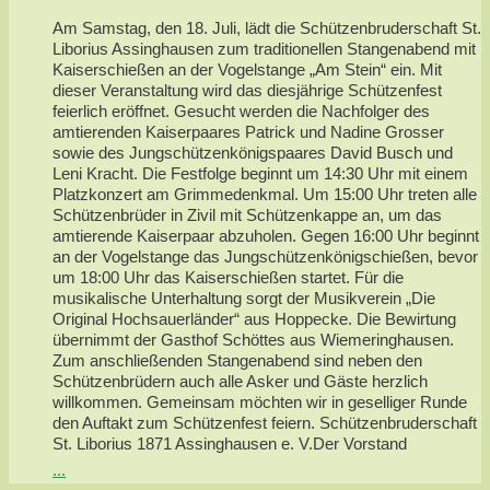
Am Samstag, den 18. Juli, lädt die Schützenbruderschaft St.
Liborius Assinghausen zum traditionellen Stangenabend mit
Kaiserschießen an der Vogelstange „Am Stein“ ein. Mit
dieser Veranstaltung wird das diesjährige Schützenfest
feierlich eröffnet. Gesucht werden die Nachfolger des
amtierenden Kaiserpaares Patrick und Nadine Grosser
sowie des Jungschützenkönigspaares David Busch und
Leni Kracht. Die Festfolge beginnt um 14:30 Uhr mit einem
Platzkonzert am Grimmedenkmal. Um 15:00 Uhr treten alle
Schützenbrüder in Zivil mit Schützenkappe an, um das
amtierende Kaiserpaar abzuholen. Gegen 16:00 Uhr beginnt
an der Vogelstange das Jungschützenkönigschießen, bevor
um 18:00 Uhr das Kaiserschießen startet. Für die
musikalische Unterhaltung sorgt der Musikverein „Die
Original Hochsauerländer“ aus Hoppecke. Die Bewirtung
übernimmt der Gasthof Schöttes aus Wiemeringhausen.
Zum anschließenden Stangenabend sind neben den
Schützenbrüdern auch alle Asker und Gäste herzlich
willkommen. Gemeinsam möchten wir in geselliger Runde
den Auftakt zum Schützenfest feiern. Schützenbruderschaft
St. Liborius 1871 Assinghausen e. V.Der Vorstand
...